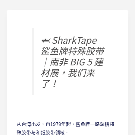
🦈 SharkTape
鲨鱼牌特殊胶带
｜南非 BIG 5 建
材展，我们来
了！
从台湾出发，自1979年起，鲨鱼牌一路深耕特
殊胶带与和纸胶带领域。