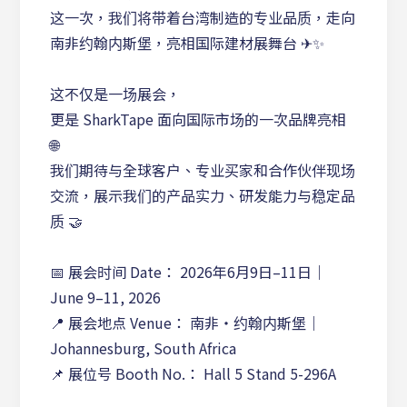
这一次，我们将带着台湾制造的专业品质，走向
南非约翰内斯堡，亮相国际建材展舞台 ✈✨
这不仅是一场展会，
更是 SharkTape 面向国际市场的一次品牌亮相
🌐
我们期待与全球客户、专业买家和合作伙伴现场
交流，展示我们的产品实力、研发能力与稳定品
质 🤝
📅 展会时间 Date： 2026年6月9日–11日｜
June 9–11, 2026
📍 展会地点 Venue： 南非・约翰内斯堡｜
Johannesburg, South Africa
📌 展位号 Booth No.： Hall 5 Stand 5-296A