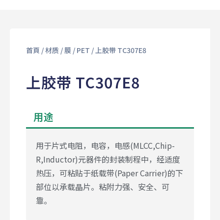
首頁
/
材质
/
膜
/
PET
/ 上胶带 TC307E8
上胶带 TC307E8
用途
用于片式电阻，电容，电感(MLCC,Chip-
R,Inductor)元器件的封装制程中，经适度
热压，可粘贴于纸载带(Paper Carrier)的下
部位以承载晶片。粘附力强、安全、可
靠。