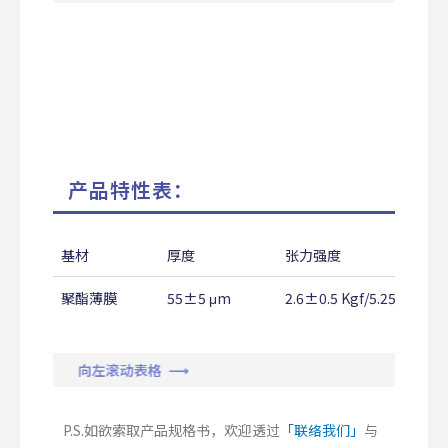
产品特性表：
基材
厚度
张力强度
聚酯薄膜
55±5 μm
2.6±0.5 Kgf/5.25mm
向左滚动表格 ⟶
P.S.如欲索取产品规格书，欢迎透过
「联络我们」
与