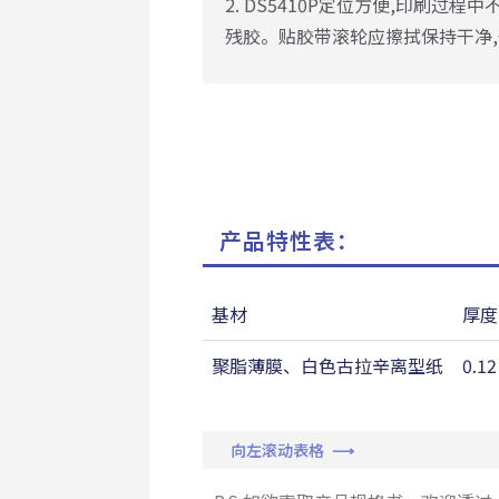
2. DS5410P定位方便,印刷过程
残胶。贴胶带滚轮应擦拭保持干净
产品特性表：
基材
厚度
聚脂薄膜、白色古拉辛离型纸
0.1
向左滚动表格 ⟶