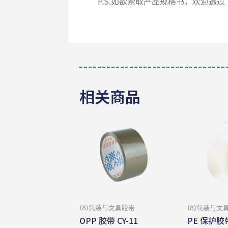
P.S.如欲索取产品规格书，欢迎透过
相关商品
(8)包装与⽂具胶带
(8)包装与⽂
OPP 胶带 CY-11
PE 保护胶带