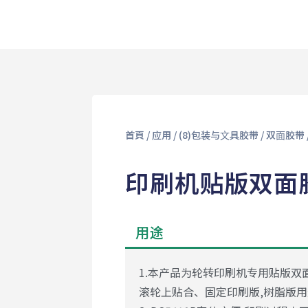
首頁
/
应用
/
(8)包装与⽂具胶带
/
双⾯胶带
印刷机贴版双面胶带
用途
1.本产品为轮转印刷机专用贴版双
滚轮上贴合、固定印刷版,树脂版用