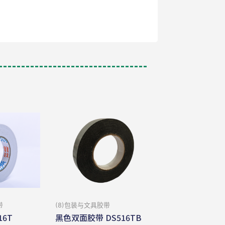
带
(8)包装与⽂具胶带
16T
黑色双面胶带 DS516TB