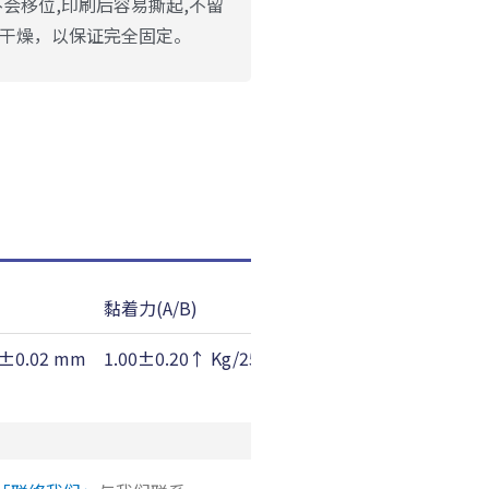
中不会移位,印刷后容易撕起,不留
,干燥，以保证完全固定。
黏着力(A/B)
短期耐温性
2±0.02 mm
1.00±0.20↑ Kg/25mm
150 ℃