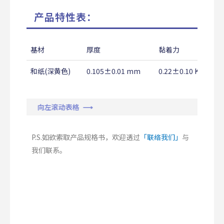
产品特性表：
基材
厚度
黏着力
和纸(深黄色)
0.105±0.01 mm
0.22±0.10 Kg/18
向左滚动表格 ⟶
P.S.如欲索取产品规格书，欢迎透过
「联络我们」
与
我们联系。