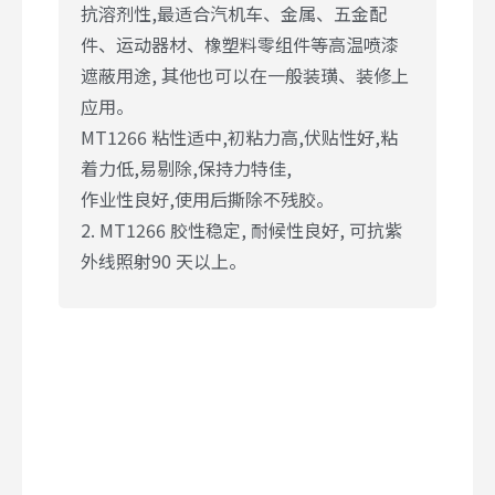
抗溶剂性,最适合汽机车、金属、五金配
件、运动器材、橡塑料零组件等高温喷漆
遮蔽用途, 其他也可以在一般装璜、装修上
应用。
MT1266 粘性适中,初粘力高,伏贴性好,粘
着力低,易剔除,保持力特佳,
作业性良好,使用后撕除不残胶。
2. MT1266 胶性稳定, 耐候性良好, 可抗紫
外线照射90 天以上。