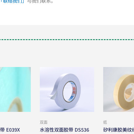
「联络我们」
与我们联系。
双面
纸
 E039X
水溶性双面胶带 DS536
矽利康胶美纹