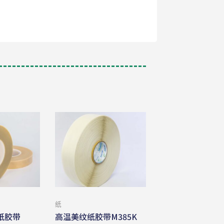
纸
纸胶带
高温美纹纸胶带M385K