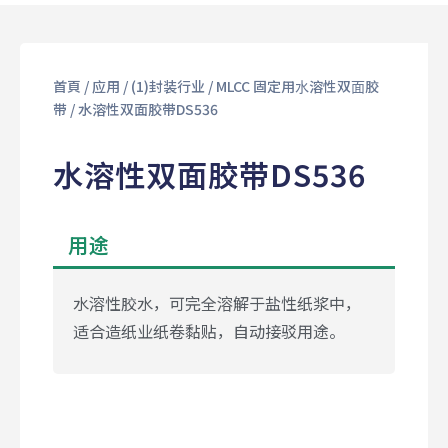
首頁
/
应用
/
(1)封装行业
/
MLCC 固定⽤⽔溶性双⾯胶
带
/ 水溶性双面胶带DS536
水溶性双面胶带DS536
用途
水溶性胶水，可完全溶解于盐性纸浆中，
适合造纸业纸卷黏贴，自动接驳用途。