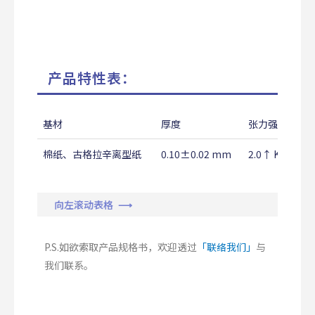
产品特性表：
基材
厚度
张力强度
棉纸、古格拉辛离型纸
0.10±0.02 mm
2.0↑ Kg/25m
向左滚动表格 ⟶
P.S.如欲索取产品规格书，欢迎透过
「联络我们」
与
我们联系。