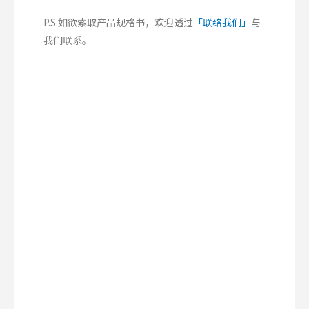
P.S.如欲索取产品规格书，欢迎透过
「联络我们」
与
我们联系。