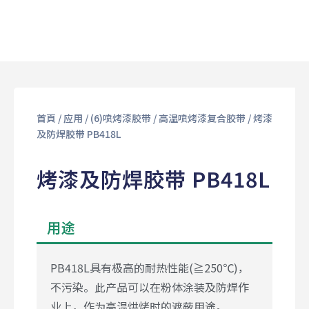
首頁
/
应用
/
(6)喷烤漆胶带
/
高温喷烤漆复合胶带
/ 烤漆
及防焊胶带 PB418L
烤漆及防焊胶带 PB418L
用途
PB418L具有极高的耐热性能(≧250℃)，
不污染。此产品可以在粉体涂装及防焊作
业上，作为高温烘烤时的遮蔽用途。