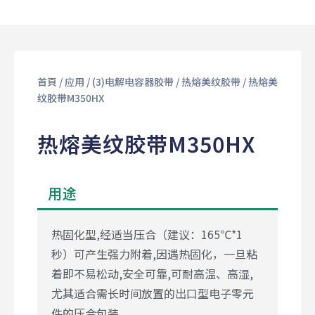
首頁
/
应用
/
(3)电解电容器胶带
/
热熔美纹胶带
/ 热熔美
纹胶带M350HX
热熔美纹胶带M350HX
用途
热固化型,经适当压合（建议：165℃*1
秒）可产生强力附着,因遇热固化，一旦粘
着即不易松动,安全可靠,可耐高温、高湿,
尤其适合需长时间放置的出口型电子零元
件的压合包装。