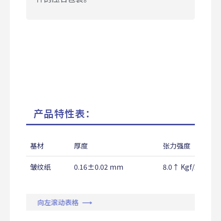
产品特性表：
基材
厚度
张力强度
皱纹纸
0.16±0.02 mm
8.0↑ Kgf/25mm
向左滚动表格 ⟶