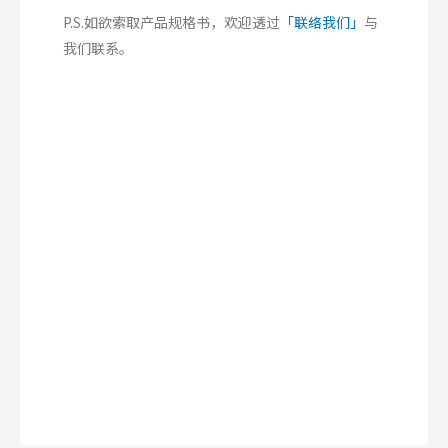
P.S.如欲索取产品规格书，欢迎透过
「联络我们」
与
我们联系。