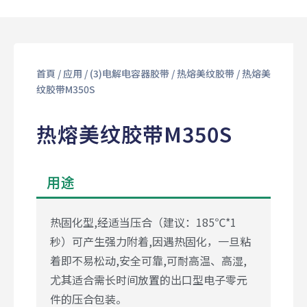
首頁
/
应用
/
(3)电解电容器胶带
/
热熔美纹胶带
/ 热熔美
纹胶带M350S
热熔美纹胶带M350S
用途
热固化型,经适当压合（建议：185℃*1
秒）可产生强力附着,因遇热固化，一旦粘
着即不易松动,安全可靠,可耐高温、高湿,
尤其适合需长时间放置的出口型电子零元
件的压合包装。