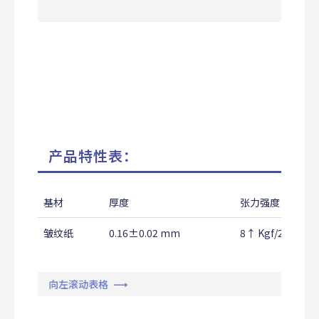
产品特性表：
基材
厚度
张力强度
皱纹纸
0.16±0.02 mm
8↑ Kgf/25mm
向左滚动表格 ⟶