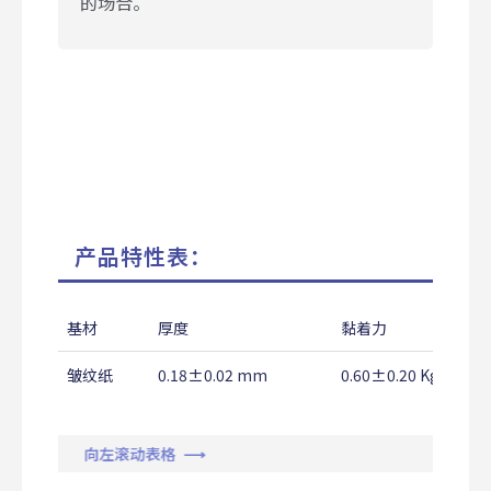
的场合。
产品特性表：
基材
厚度
黏着力
皱纹纸
0.18±0.02 mm
0.60±0.20 Kg/25m
向左滚动表格 ⟶