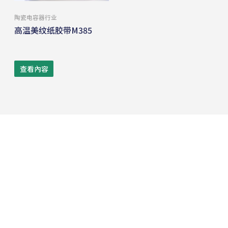
陶瓷电容器⾏业
高温美纹纸胶带M385
查看內容