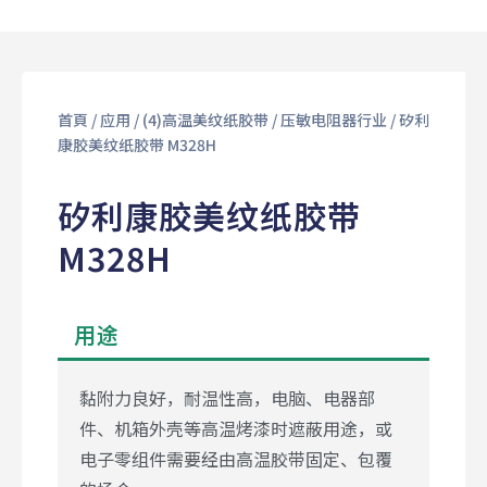
首頁
/
应用
/
(4)⾼温美纹纸胶带
/
压敏电阻器⾏业
/ 矽利
康胶美纹纸胶带 M328H
矽利康胶美纹纸胶带
M328H
用途
黏附力良好，耐温性高，电脑、电器部
件、机箱外壳等高温烤漆时遮蔽用途，或
电子零组件需要经由高温胶带固定、包覆