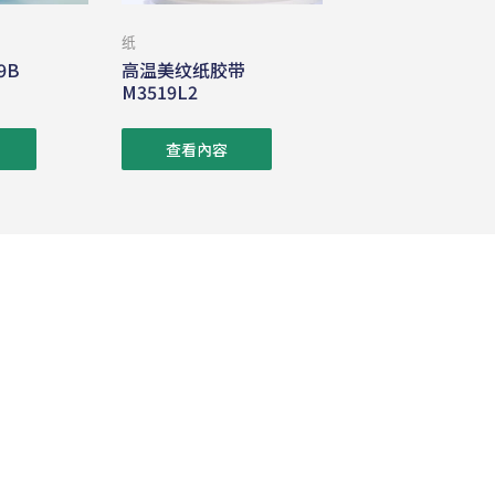
纸
9B
高温美纹纸胶带
M3519L2
查看內容