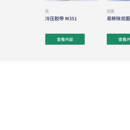
纸
双面
冷压胶带 M351
易移除双面胶
查看內容
查看