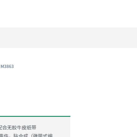
M3863
3
配合无胶牛皮纸带
阻零件，贴合成（弹带式编