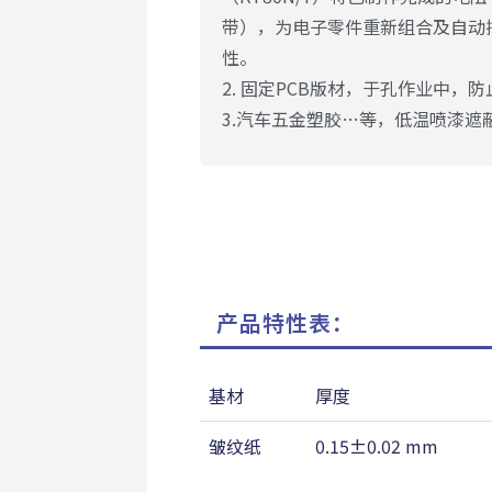
带），为电子零件重新组合及自动插
性。
2. 固定PCB版材，于孔作业中，
3.汽车五金塑胶…等，低温喷漆遮
产品特性表：
基材
厚度
皱纹纸
0.15±0.02 mm