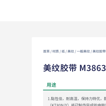
首頁
/
材质
/
纸
/
美纹
/
一般美纹
/ 美纹胶带 
美纹胶带 M386
用途
1.黏性佳，耐高温，保持力特优，
（KT80N/Y）将已制作完成的电