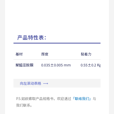
产品特性表：
基材
厚度
黏着力
聚醯亚胺膜
0.035±0.005 mm
0.55±0.2 Kg/25m
向左滚动表格 ⟶
P.S.如欲索取产品规格书，欢迎透过
「联络我们」
与
我们联系。