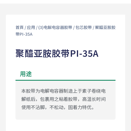
首頁
/
应用
/
(3)电解电容器胶带
/
包芯胶带
/ 聚醯亚胺胶
带PI-35A
聚醯亚胺胶带PI-35A
用途
本胶带为电解电容器制造上于素子卷绕电
解纸后，包裹用之粘着胶带，高温长时间
使用不沾脚，不松动，固着力特优。