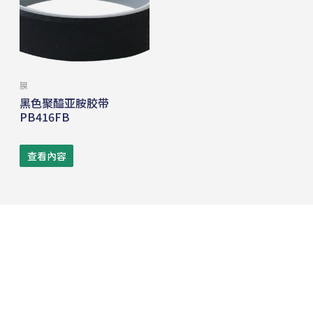
膜
黑色聚醯亚胺胶带
PB416FB
查看內容