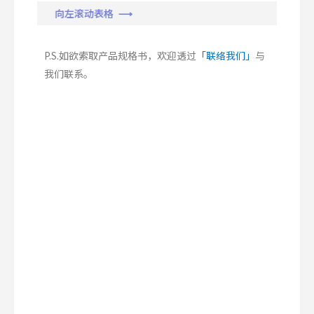
向左滚动表格 ⟶
P.S.如欲索取产品规格书，欢迎透过
「联络我们」
与
我们联系。