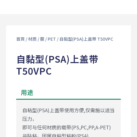
首頁
/
材质
/
膜
/
PET
/ 自黏型(PSA)上盖带 T50VPC
自黏型(PSA)上盖带
T50VPC
用途
自粘型(PSA)上盖带使用方便,仅需施以适当
压力，
即可与任何材质的载带(PS,PC,PP,A-PET)
共贴粘。因属自粘型粘胶(PSA)