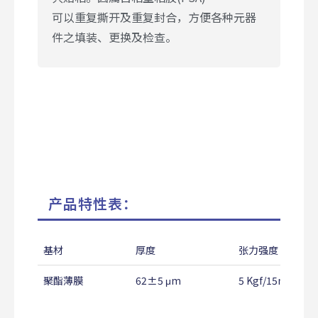
可以重复撕开及重复封合，方便各种元器
件之填装、更换及检查。
产品特性表：
基材
厚度
张力强度
聚酯薄膜
62±5 μm
5 Kgf/15mm