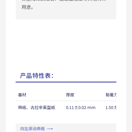
用途。
产品特性表：
基材
厚度
黏著力
棉纸、古拉辛离型纸
0.11±0.02 mm
1.50±0.50 
向左滚动表格 ⟶