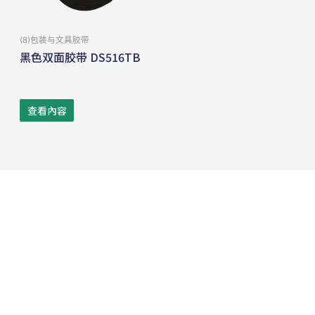
(8)包装与⽂具胶带
黑色双面胶带 DS516TB
查看內容