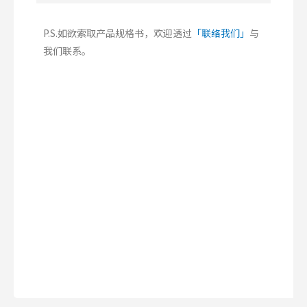
P.S.如欲索取产品规格书，欢迎透过
「联络我们」
与
我们联系。