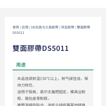
首頁
/
应用
/
(8)包装与⽂具胶带
/
双⾯胶带
/ 雙面膠帶
DS5011
雙面膠帶DS5011
用途
本品连续耐温150℃以上，耐气候性佳，保
持力特优，
适用于铭板、高尔夫握把固定，模具业制
程，箱包皮革制程，
橡塑海绵的贴合，造纸业接纸等其他特殊