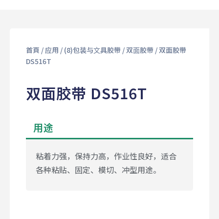
首頁
/
应用
/
(8)包装与⽂具胶带
/
双⾯胶带
/ 双面胶带
DS516T
双面胶带 DS516T
用途
粘着力强，保持力高，作业性良好，适合
各种粘贴、固定、模切、冲型用途。