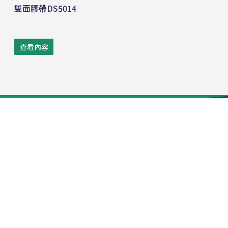
雙面膠帶DS5014
查看內容
电话:
+86-512-53983111
传真:
+86-512-53639599