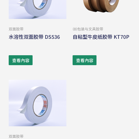
双⾯胶带
(8)包装与⽂具胶带
水溶性双面胶带 DS536
自粘型牛皮纸胶带 KT70P
查看內容
查看內容
双⾯胶带