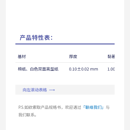
产品特性表：
基材
厚度
黏著力
棉纸、白色双面离型纸
0.10±0.02 mm
1.00±0.50
向左滚动表格 ⟶
P.S.如欲索取产品规格书，欢迎透过
「联络我们」
与
我们联系。