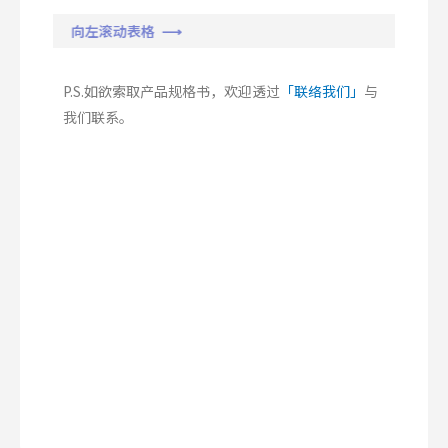
向左滚动表格 ⟶
P.S.如欲索取产品规格书，欢迎透过
「联络我们」
与
我们联系。