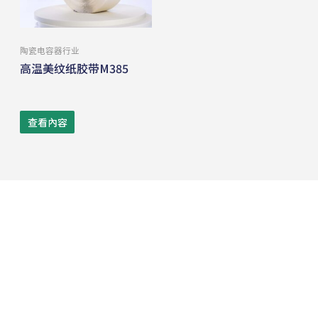
陶瓷电容器⾏业
高温美纹纸胶带M385
查看內容