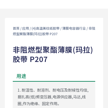
首頁
/
应用
/
(4)⾼温美纹纸胶带
/
薄膜电容器⾏业
/ 非阻
燃型聚酯薄膜(玛拉)胶带 P207
非阻燃型聚酯薄膜(玛拉)
胶带 P207
用途
1. 耐温性、耐溶剂、耐电压及耐候性均佳,
捆扎高(低)频变压器,电源供应器,马达,线
圈,作为绝缘、固定作用。