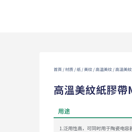
首頁
/
材质
/
纸
/
美纹
/
高温美纹
/ 高溫美紋
高溫美紋紙膠帶M
用途
1.泛用性高，可同时用于陶瓷电容