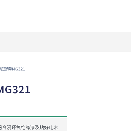
紙膠帶MG321
G321
器含浸环氧绝缘漆及贴好电木