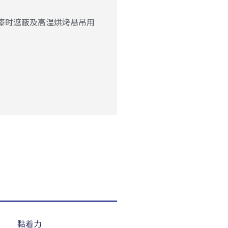
漆时遮蔽及高温烘烤悬吊用
黏着力
耐温性