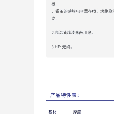
板
、铝条的薄膜电容器在喷、烤绝缘
途。
2.高温喷烤漆遮蔽用途。
3.HF: 无卤。
产品特性表：
基材
厚度