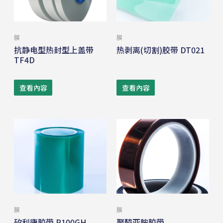
膜
膜
抗静电型热封型上盖带
热剥离(切割)胶带 DT021
TF4D
查看內容
查看內容
膜
膜
矽利康胶带 P100GH
聚醯亚胺胶带