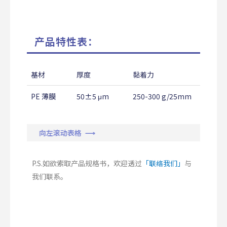
产品特性表：
基材
厚度
黏着力
PE 薄膜
50±5 μm
250-300 g/25mm
向左滚动表格 ⟶
P.S.如欲索取产品规格书，欢迎透过
「联络我们」
与
我们联系。