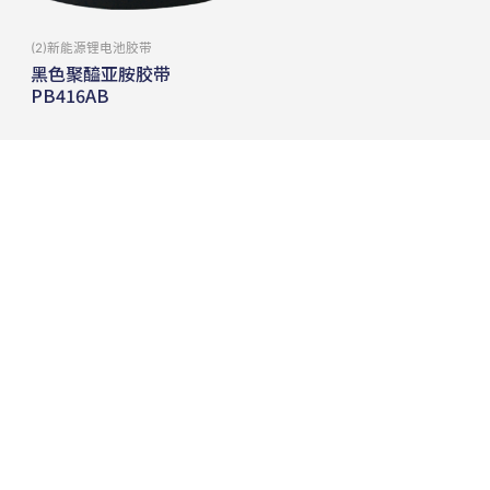
(2)新能源锂电池胶带
黑色聚醯亚胺胶带
PB416AB
查看內容