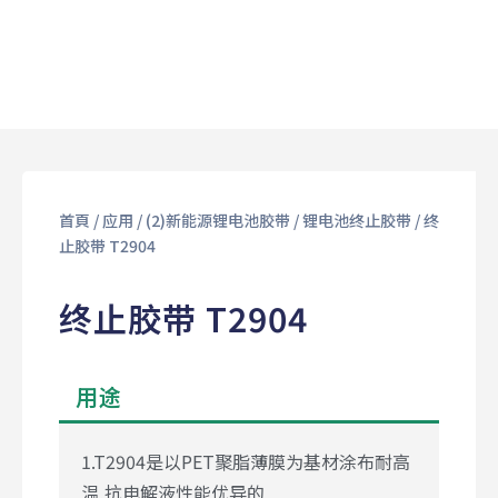
首頁
/
应用
/
(2)新能源锂电池胶带
/
锂电池终止胶带
/ 终
止胶带 T2904
终止胶带 T2904
用途
1.T2904是以PET聚脂薄膜为基材涂布耐高
温,抗电解液性能优异的