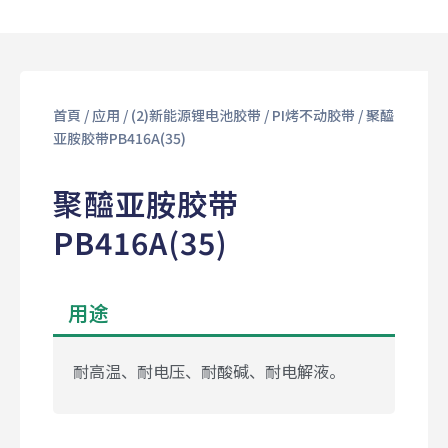
首頁
/
应用
/
(2)新能源锂电池胶带
/
PI烤不动胶带
/ 聚醯
亚胺胶带PB416A(35)
聚醯亚胺胶带
PB416A(35)
用途
耐高温、耐电压、耐酸碱、耐电解液。