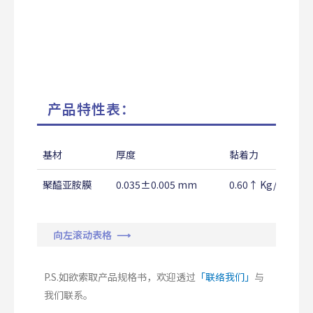
产品特性表：
基材
厚度
黏着力
聚醯亚胺膜
0.035±0.005 mm
0.60↑ Kg/25mm
向左滚动表格 ⟶
P.S.如欲索取产品规格书，欢迎透过
「联络我们」
与
我们联系。